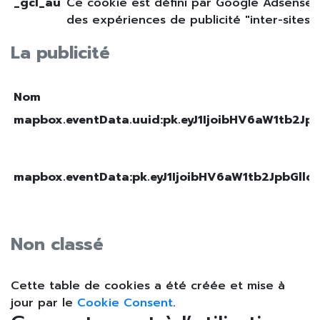
_gcl_au
Ce cookie est défini par Google Adsense 
des expériences de publicité "inter-sites".
La publicité
Nom
mapbox.eventData.uuid:pk.eyJ1IjoibHV6aW1tb2
mapbox.eventData:pk.eyJ1IjoibHV6aW1tb2JpbGl
Non classé
Cette table de cookies a été créée et mise à
jour par le
Cookie Consent
.