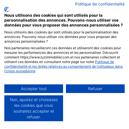
Tous les biens
Politique de confidentialité
Appartements
Maisons
Nous utilisons des cookies qui sont utilisés pour la
personnalisation des annonces. Pouvons-nous utiliser vos
Terrains
données pour vous proposer des annonces personnalisées ?
Nous utilisons des cookies qui sont utilisés pour la personnalisation des
annonces. Pouvons-nous utiliser vos données pour vous proposer des
LOCATION
annonces personnalisées ?
Nos partenaires recueilleront ces données et utiliseront des cookies pour
Tous les biens
mesurer les performances des annonces et les personnaliser. Découvrir
comment https://www.luzimmobilier.com et nos partenaires collectent et
Appartements
utilisent ces données en consultant notre page sur notre
Politique de
confidentialité et les règles relatives au consentement de l’utilisateur dans
l’Union européenne
ERA LUZIMMOBILIER
Accepter tout
Refuser
15 av. de Verdun, 64500 St-Jean-de-Luz
Non, ajustez et choisissez
Tél :
05 59 85 18 51
les cookies que vous
Email :
luzimmobilier@erafrance.com
souhaitez accepter et
refuser.
Rejoignez-nous sur Facebook