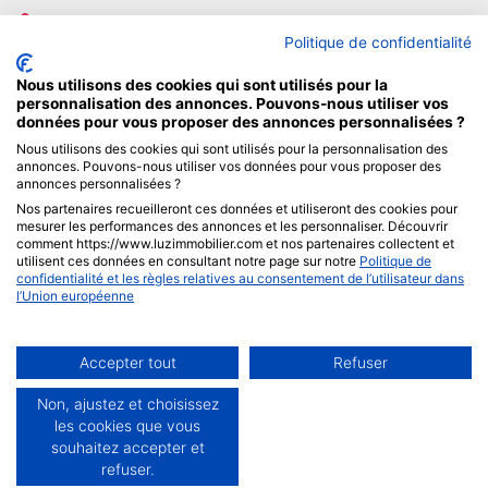
Email :
luzimmobilier@erafrance.com
Politique de confidentialité
Rejoignez-nous sur Facebook
Nous utilisons des cookies qui sont utilisés pour la
personnalisation des annonces. Pouvons-nous utiliser vos
NOS PARTENAIRES
données pour vous proposer des annonces personnalisées ?
Nous utilisons des cookies qui sont utilisés pour la personnalisation des
annonces. Pouvons-nous utiliser vos données pour vous proposer des
annonces personnalisées ?
Nos partenaires recueilleront ces données et utiliseront des cookies pour
mesurer les performances des annonces et les personnaliser. Découvrir
comment https://www.luzimmobilier.com et nos partenaires collectent et
utilisent ces données en consultant notre page sur notre
Politique de
confidentialité et les règles relatives au consentement de l’utilisateur dans
Mentions Légales
|
Politique de Confidentialité
l’Union européenne
© ERA LuzImmobilier - 2026 - Tous droits réservés - Une
Accepter tout
Refuser
Non, ajustez et choisissez
les cookies que vous
réalisation
Kodmaster
souhaitez accepter et
refuser.