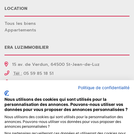
LOCATION
Tous les biens
Appartements
ERA LUZIMMOBILIER
15 av. de Verdun, 64500 St-Jean-de-Luz
Tél :
05 59 85 18 51
Email :
luzimmobilier@erafrance.com
Politique de confidentialité
Rejoignez-nous sur Facebook
Nous utilisons des cookies qui sont utilisés pour la
personnalisation des annonces. Pouvons-nous utiliser vos
NOS PARTENAIRES
données pour vous proposer des annonces personnalisées ?
Nous utilisons des cookies qui sont utilisés pour la personnalisation des
annonces. Pouvons-nous utiliser vos données pour vous proposer des
annonces personnalisées ?
Nos partenaires recueilleront ces données et utiliseront des cookies pour