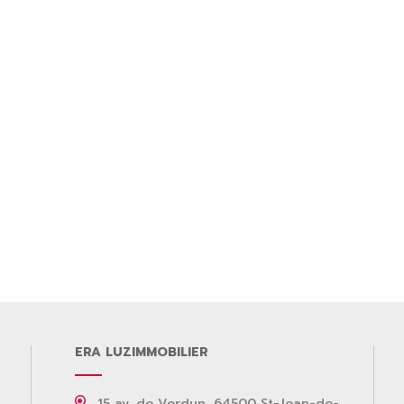
ERA LUZIMMOBILIER
15 av. de Verdun, 64500 St-Jean-de-