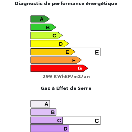
Diagnostic de performance énergétique
A
B
C
D
E
E
F
G
299 KWhEP/m2/an
Gaz à Effet de Serre
A
B
C
C
D